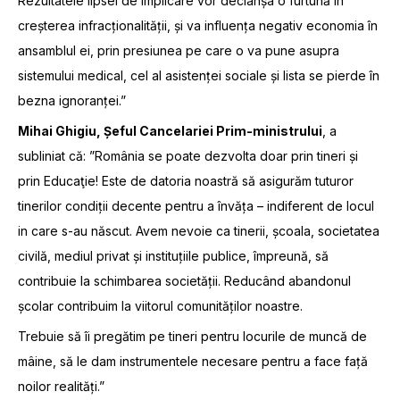
Rezultatele lipsei de implicare vor declanșa o furtună în
creșterea infracționalității, și va influența negativ economia în
ansamblul ei, prin presiunea pe care o va pune asupra
sistemului medical, cel al asistenței sociale și lista se pierde în
bezna ignoranței.”
Mihai Ghigiu, Șeful Cancelariei Prim-ministrului
, a
subliniat că: ”România se poate dezvolta doar prin tineri și
prin Educaţie! Este de datoria noastră să asigurăm tuturor
tinerilor condiții decente pentru a învăța – indiferent de locul
in care s-au născut. Avem nevoie ca tinerii, școala, societatea
civilă, mediul privat și instituțiile publice, împreună, să
contribuie la schimbarea societății. Reducând abandonul
școlar contribuim la viitorul comunităților noastre.
Trebuie să îi pregătim pe tineri pentru locurile de muncă de
mâine, să le dam instrumentele necesare pentru a face față
noilor realități.”