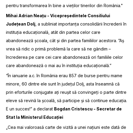
pentru transformarea în bine a vieților tinerilor din România."
Mihai Adrian Neațu - Vicepreședintele Consiliului
Județean Dolj
, a subliniat importanța consolidării încrederii în
instituția educațională, atât din partea celor care
abandonează școala, cât și din partea familiilor acestora. ”Aș
vrea să ridic o primă problemă la care să ne gândim –
încrederea pe care cei care abandonează ori familiile celor
care abandonează o mai au în instituția educațională.”
“În ianuarie a.c. în România erau 857 de burse pentru mame
minore, 60 dintre ele sunt în județul Dolj, asta înseamnă că
prin eforturile conjugate ați reușit să convingeți o parte dintre
eleve să revină la școală, să participe și să continue educația.
E un succes!” a declarat
Bogdan Cristescu - Secretar de
Stat la Ministerul Educației
„Cea mai valoroasă carte de vizită a unei națiuni este dată de