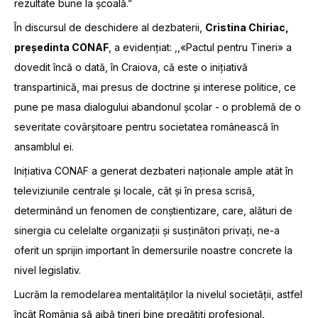
rezultate bune la școală.”
În discursul de deschidere al dezbaterii,
Cristina Chiriac,
președinta CONAF
, a evidențiat: ,,«Pactul pentru Tineri» a
dovedit încă o dată, în Craiova, că este o inițiativă
transpartinică, mai presus de doctrine și interese politice, ce
pune pe masa dialogului abandonul școlar - o problemă de o
severitate covârșitoare pentru societatea românească în
ansamblul ei.
Inițiativa CONAF a generat dezbateri naționale ample atât în
televiziunile centrale și locale, cât și în presa scrisă,
determinând un fenomen de conștientizare, care, alături de
sinergia cu celelalte organizații și susținători privați, ne-a
oferit un sprijin important în demersurile noastre concrete la
nivel legislativ.
Lucrăm la remodelarea mentalităților la nivelul societății, astfel
încât România să aibă tineri bine pregătiți profesional,