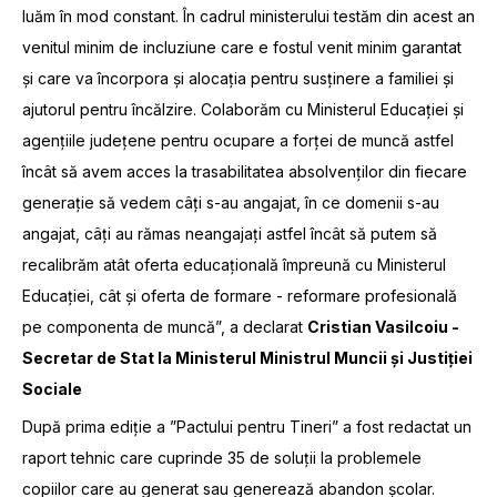
luăm în mod constant. În cadrul ministerului testăm din acest an
venitul minim de incluziune care e fostul venit minim garantat
și care va încorpora și alocația pentru susținere a familiei și
ajutorul pentru încălzire. Colaborăm cu Ministerul Educației și
agențiile județene pentru ocupare a forței de muncă astfel
încât să avem acces la trasabilitatea absolvenților din fiecare
generație să vedem câți s-au angajat, în ce domenii s-au
angajat, câți au rămas neangajați astfel încât să putem să
recalibrăm atât oferta educațională împreună cu Ministerul
Educației, cât și oferta de formare - reformare profesională
pe componenta de muncă”, a declarat
Cristian Vasilcoiu -
Secretar de Stat la Ministerul Ministrul Muncii și Justiției
Sociale
După prima ediție a ”Pactului pentru Tineri” a fost redactat un
raport tehnic care cuprinde 35 de soluții la problemele
copiilor care au generat sau generează abandon școlar.