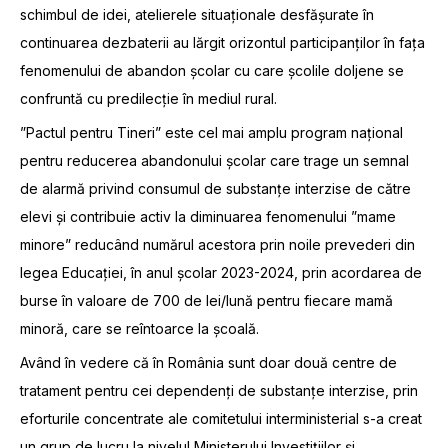
schimbul de idei, atelierele situaționale desfășurate în
continuarea dezbaterii au lărgit orizontul participanților în fața
fenomenului de abandon școlar cu care școlile doljene se
confruntă cu predilecție în mediul rural.
”Pactul pentru Tineri” este cel mai amplu program național
pentru reducerea abandonului școlar care trage un semnal
de alarmă privind consumul de substanțe interzise de către
elevi și contribuie activ la diminuarea fenomenului ”mame
minore” reducând numărul acestora prin noile prevederi din
legea Educației, în anul școlar 2023-2024, prin acordarea de
burse în valoare de 700 de lei/lună pentru fiecare mamă
minoră, care se reîntoarce la școală.
Având în vedere că în România sunt doar două centre de
tratament pentru cei dependenți de substanțe interzise, prin
eforturile concentrate ale comitetului interministerial s-a creat
un grup de lucru la nivelul Ministerului Investițiilor și