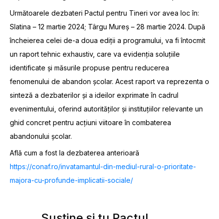
Următoarele dezbateri Pactul pentru Tineri vor avea loc în:
Slatina – 12 martie 2024; Târgu Mureș – 28 martie 2024. După
încheierea celei de-a doua ediții a programului, va fi întocmit
un raport tehnic exhaustiv, care va evidenția soluțiile
identificate și măsurile propuse pentru reducerea
fenomenului de abandon școlar. Acest raport va reprezenta o
sinteză a dezbaterilor și a ideilor exprimate în cadrul
evenimentului, oferind autorităților și instituțiilor relevante un
ghid concret pentru acțiuni viitoare în combaterea
abandonului școlar.
Află cum a fost la dezbaterea anterioară
https://conaf.ro/invatamantul-din-mediul-rural-o-prioritate-
majora-cu-profunde-implicatii-sociale/
Susține și tu Pactul