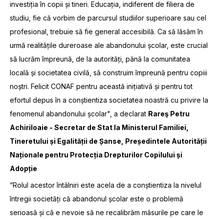
investiția în copii și tineri. Educația, indiferent de filiera de
studiu, fie că vorbim de parcursul studiilor superioare sau cel
profesional, trebuie să fie general accesibilă. Ca să lăsăm în
urmă realitățile dureroase ale abandonului școlar, este crucial
să lucrăm împreună, de la autorități, până la comunitatea
locală și societatea civilă, să construim împreună pentru copiii
noștri. Felicit CONAF pentru această inițiativă și pentru tot
efortul depus în a conștientiza societatea noastră cu privire la
fenomenul abandonului școlar", a declarat
Rareş Petru
Achiriloaie - Secretar de Stat la Ministerul Familiei,
Tineretului și Egalității de Șanse, Președintele Autorității
Naționale pentru Protecția Drepturilor Copilului și
Adopție
”Rolul acestor întâlniri este acela de a conștientiza la nivelul
întregii societăți că abandonul școlar este o problemă
serioasă și că e nevoie să ne recalibrăm măsurile pe care le