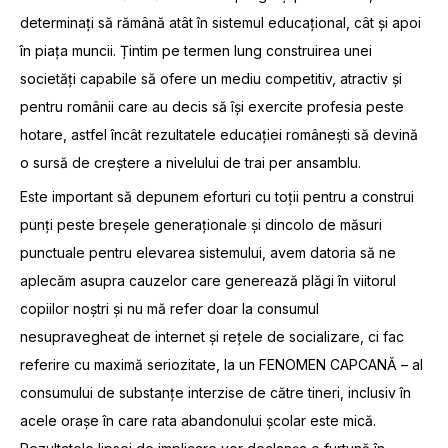
determinați să rămână atât în sistemul educațional, cât și apoi
în piața muncii. Țintim pe termen lung construirea unei
societăți capabile să ofere un mediu competitiv, atractiv și
pentru românii care au decis să își exercite profesia peste
hotare, astfel încât rezultatele educației românești să devină
o sursă de creștere a nivelului de trai per ansamblu.
Este important să depunem eforturi cu toții pentru a construi
punți peste breșele generaționale și dincolo de măsuri
punctuale pentru elevarea sistemului, avem datoria să ne
aplecăm asupra cauzelor care generează plăgi în viitorul
copiilor noștri și nu mă refer doar la consumul
nesupravegheat de internet și rețele de socializare, ci fac
referire cu maximă seriozitate, la un FENOMEN CAPCANĂ – al
consumului de substanțe interzise de către tineri, inclusiv în
acele orașe în care rata abandonului școlar este mică.