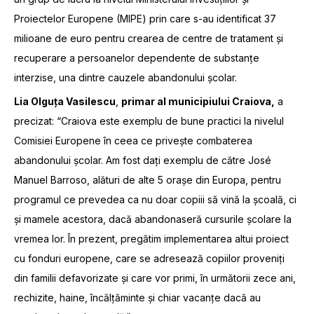
Proiectelor Europene (MIPE) prin care s-au identificat 37
milioane de euro pentru crearea de centre de tratament și
recuperare a persoanelor dependente de substanțe
interzise, una dintre cauzele abandonului școlar.
Lia Olguța Vasilescu
,
primar al municipiului Craiova,
a
precizat: “Craiova este exemplu de bune practici la nivelul
Comisiei Europene în ceea ce privește combaterea
abandonului școlar. Am fost dați exemplu de către José
Manuel Barroso, alături de alte 5 orașe din Europa, pentru
programul ce prevedea ca nu doar copiii să vină la școală, ci
și mamele acestora, dacă abandonaseră cursurile școlare la
vremea lor. În prezent, pregătim implementarea altui proiect
cu fonduri europene, care se adresează copiilor proveniți
din familii defavorizate și care vor primi, în următorii zece ani,
rechizite, haine, încălțăminte și chiar vacanțe dacă au