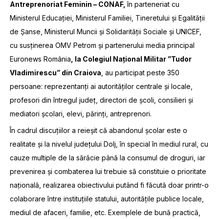
Antreprenoriat Feminin – CONAF,
în parteneriat cu
Ministerul Educației, Ministerul Familiei, Tineretului și Egalității
de Șanse, Ministerul Muncii și Solidarității Sociale și UNICEF,
cu susținerea OMV Petrom și partenerului media principal
Euronews România
, la Colegiul Național Militar ”Tudor
Vladimirescu” din Craiova
, au participat peste 350
persoane: reprezentanți ai autorităților centrale și locale,
profesori din întregul județ, directori de școli, consilieri și
mediatori școlari, elevi, părinți, antreprenori.
În cadrul discuțiilor a reieșit că abandonul școlar este o
realitate și la nivelul județului Dolj, în special în mediul rural, cu
cauze multiple de la sărăcie până la consumul de droguri, iar
prevenirea și combaterea lui trebuie să constituie o prioritate
națională, realizarea obiectivului putând fi făcută doar printr-o
colaborare între instituțiile statului, autoritățile publice locale,
mediul de afaceri, familie, etc. Exemplele de bună practică,