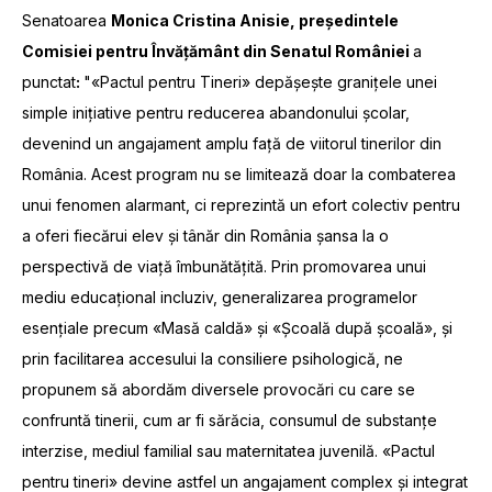
Senatoarea
Monica Cristina Anisie, președintele
Comisiei pentru Învățământ din Senatul României
a
punctat
:
"«Pactul pentru Tineri» depășește granițele unei
simple inițiative pentru reducerea abandonului școlar,
devenind un angajament amplu față de viitorul tinerilor din
România. Acest program nu se limitează doar la combaterea
unui fenomen alarmant, ci reprezintă un efort colectiv pentru
a oferi fiecărui elev și tânăr din România șansa la o
perspectivă de viață îmbunătățită. Prin promovarea unui
mediu educațional incluziv, generalizarea programelor
esențiale precum «Masă caldă» și «Școală după școală», și
prin facilitarea accesului la consiliere psihologică, ne
propunem să abordăm diversele provocări cu care se
confruntă tinerii, cum ar fi sărăcia, consumul de substanțe
interzise, mediul familial sau maternitatea juvenilă. «Pactul
pentru tineri» devine astfel un angajament complex și integrat