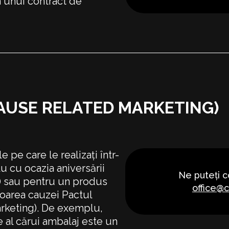
a unui contract de
AUSE RELATED MARKETING)
e pe care le realizați într-
 cu ocazia aniversării
Ne puteți c
) sau pentru un produs
office@c
voarea cauzei Pactul
arketing). De exemplu,
 al cărui ambalaj este un