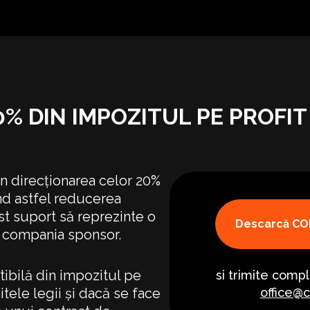
% DIN IMPOZITUL PE PROFIT
rin direcționarea celor 20%
ând astfel reducerea
st suport să reprezinte o
Descarcă C
u compania sponsor.
ibilă din impozitul pe
si trimite comp
itele legii și dacă se face
office@c