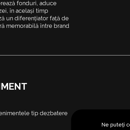
erează fonduri, aduce
zei, în același timp
ă un diferențiator față de
ră memorabilă între brand
IMENT
venimentele tip dezbatere
Ne puteți c