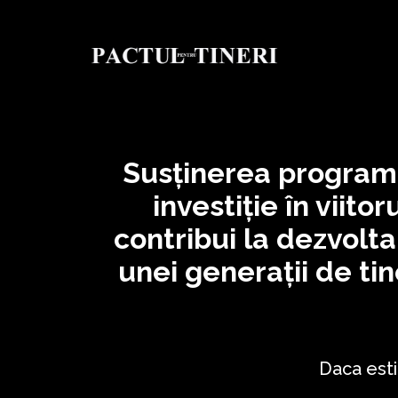
Susținerea programul
investiție în viito
contribui la dezvolt
unei generații de tin
Daca esti