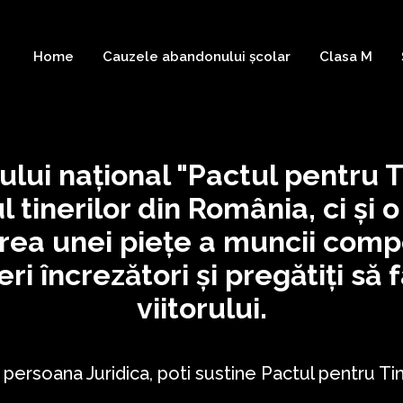
Home
Cauzele abandonului școlar
Clasa M
ui național "Pactul pentru T
rul tinerilor din România, ci și
area unei piețe a muncii compe
eri încrezători și pregătiți să 
viitorului.
 persoana Juridica, poti sustine Pactul pentru Tine