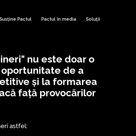
Susține Pactul
Pactul în media
Soluții
Testimoniale
Susține Pactul ca
Persoană Juridică
ineri" nu este doar o
Susține Pactul ca
Persoană Fizică
 o oportunitate de a
titive și la formarea
facă față provocărilor
ri astfel: