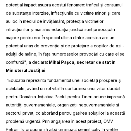
potențial impact asupra acestui fenomen: traficul și consumul
de substanțe interzise, infracțiunile cu victime minori și care
au loc în mediul de învățământ, protecția victimelor
infracțiunilor și mai ales educația juridică sunt preocupări
majore pentru noi. În special ultima dintre acestea are un
potențial uriaș de prevenție și de protejare a copiilor de azi -
adulții de mâine, în fața numeroaselor provocări cu care ei se
confruntă
"
, a declarat
Mihai Pașca, secretar de stat în
Ministerul Justiției
”Educația reprezintă fundamentul unei societăți prospere și
echitabile, având un rol vital în conturarea unui viitor durabil
pentru România. Inițiativa Pactul pentru Tineri aduce împreună
autorități guvernamentale, organizații neguvernamentale și
sectorul privat, colaborând pentru găsirea soluțiilor la această
problemă urgentă. Prin angajarea în acest proiect, OMV
Petrom își propune să aibă un impact semnificativ în viețile