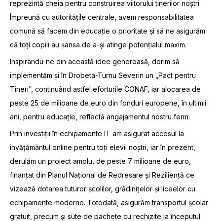
reprezintă cheia pentru construirea viitorului tinerilor noștri.
Împreună cu autoritățile centrale, avem responsabilitatea
comună să facem din educație o prioritate și să ne asigurăm
că toți copiii au șansa de a-și atinge potențialul maxim.
Inspirându-ne din această idee generoasă, dorim să
implementăm și în Drobeta-Turnu Severin un „Pact pentru
Tineri”, continuând astfel eforturile CONAF, iar alocarea de
peste 25 de milioane de euro din fonduri europene, în ultimii
ani, pentru educație, reflectă angajamentul nostru ferm.
Prin investiții în echipamente IT am asigurat accesul la
învățământul online pentru toți elevii noștri, iar în prezent,
derulăm un proiect amplu, de peste 7 milioane de euro,
finanțat din Planul Național de Redresare și Reziliență ce
vizează dotarea tuturor școlilor, grădinițelor și liceelor cu
echipamente moderne. Totodată, asigurăm transportul școlar
gratuit, precum și sute de pachete cu rechizite la începutul