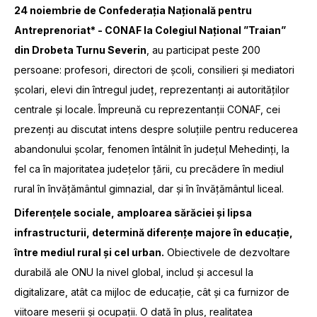
24 noiembrie de Confederația Națională pentru
Antreprenoriat* - CONAF la Colegiul Național ”Traian”
din Drobeta Turnu Severin
, au participat peste 200
persoane: profesori, directori de școli, consilieri și mediatori
școlari, elevi din întregul județ, reprezentanți ai autorităților
centrale și locale. Împreună cu reprezentanții CONAF, cei
prezenți au discutat intens despre soluțiile pentru reducerea
abandonului școlar, fenomen întâlnit în județul Mehedinți, la
fel ca în majoritatea județelor țării, cu precădere în mediul
rural în învățământul gimnazial, dar și în învățământul liceal.
Diferențele sociale, amploarea sărăciei și lipsa
infrastructurii, determină diferențe majore în educație,
între mediul rural și cel urban.
Obiectivele de dezvoltare
durabilă ale ONU la nivel global, includ și accesul la
digitalizare, atât ca mijloc de educație, cât și ca furnizor de
viitoare meserii și ocupații. O dată în plus, realitatea