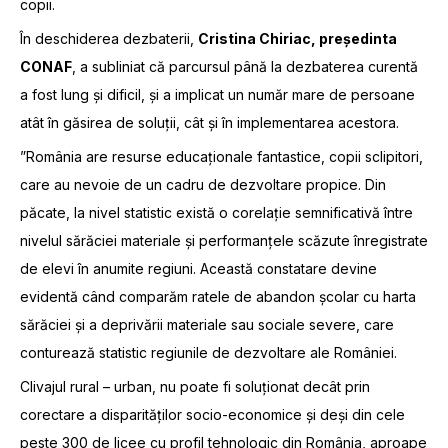
copii.
În deschiderea dezbaterii,
Cristina Chiriac, președinta
CONAF
, a subliniat că parcursul până la dezbaterea curentă
a fost lung și dificil, și a implicat un număr mare de persoane
atât în găsirea de soluții, cât și în implementarea acestora.
”România are resurse educaționale fantastice, copii sclipitori,
care au nevoie de un cadru de dezvoltare propice. Din
păcate, la nivel statistic există o corelație semnificativă între
nivelul sărăciei materiale și performanțele scăzute înregistrate
de elevi în anumite regiuni. Această constatare devine
evidentă când comparăm ratele de abandon școlar cu harta
sărăciei și a deprivării materiale sau sociale severe, care
conturează statistic regiunile de dezvoltare ale României.
Clivajul rural – urban, nu poate fi soluționat decât prin
corectare a disparităților socio-economice și deși din cele
peste 300 de licee cu profil tehnologic din România, aproape