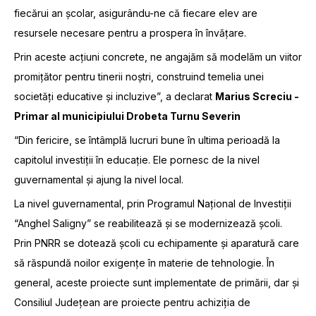
fiecărui an școlar, asigurându-ne că fiecare elev are
resursele necesare pentru a prospera în învățare.
Prin aceste acțiuni concrete, ne angajăm să modelăm un viitor
promițător pentru tinerii noștri, construind temelia unei
societăți educative și incluzive”, a declarat
Marius Screciu -
Primar al municipiului Drobeta Turnu Severin
“Din fericire, se întâmplă lucruri bune în ultima perioadă la
capitolul investiții în educație. Ele pornesc de la nivel
guvernamental și ajung la nivel local.
La nivel guvernamental, prin Programul Național de Investiții
“Anghel Saligny” se reabilitează și se modernizează școli.
Prin PNRR se dotează școli cu echipamente și aparatură care
să răspundă noilor exigențe în materie de tehnologie. În
general, aceste proiecte sunt implementate de primării, dar și
Consiliul Județean are proiecte pentru achiziția de