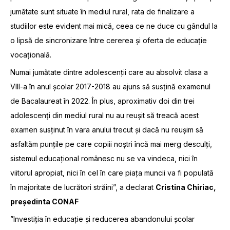
jumătate sunt situate în mediul rural, rata de finalizare a
studiilor este evident mai mică, ceea ce ne duce cu gândul la
o lipsă de sincronizare între cererea și oferta de educație
vocațională.
Numai jumătate dintre adolescenții care au absolvit clasa a
VIII-a în anul școlar 2017-2018 au ajuns să susțină examenul
de Bacalaureat în 2022. În plus, aproximativ doi din trei
adolescenți din mediul rural nu au reușit să treacă acest
examen susținut în vara anului trecut și dacă nu reușim să
asfaltăm punțile pe care copiii noștri încă mai merg desculți,
sistemul educațional românesc nu se va vindeca, nici în
viitorul apropiat, nici în cel în care piața muncii va fi populată
în majoritate de lucrători străini”, a declarat
Cristina Chiriac,
președinta CONAF
”Investiția în educație și reducerea abandonului școlar