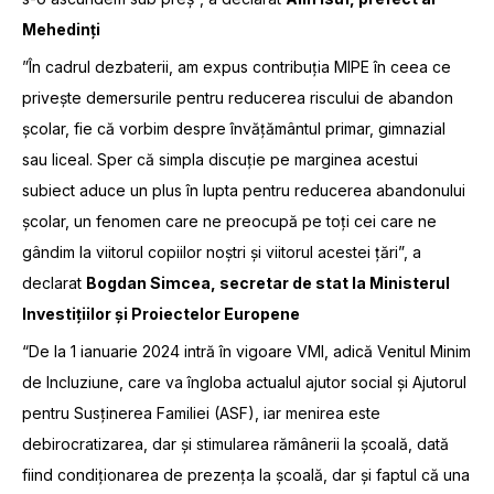
Mehedinți
”În cadrul dezbaterii, am expus contribuția MIPE în ceea ce
privește demersurile pentru reducerea riscului de abandon
școlar, fie că vorbim despre învățământul primar, gimnazial
sau liceal. Sper că simpla discuție pe marginea acestui
subiect aduce un plus în lupta pentru reducerea abandonului
școlar, un fenomen care ne preocupă pe toți cei care ne
gândim la viitorul copiilor noștri și viitorul acestei țări”, a
declarat
Bogdan Simcea, secretar de stat la Ministerul
Investițiilor și Proiectelor Europene
“De la 1 ianuarie 2024 intră în vigoare VMI, adică Venitul Minim
de Incluziune, care va îngloba actualul ajutor social și Ajutorul
pentru Susținerea Familiei (ASF), iar menirea este
debirocratizarea, dar și stimularea rămânerii la școală, dată
fiind condiționarea de prezența la școală, dar și faptul că una