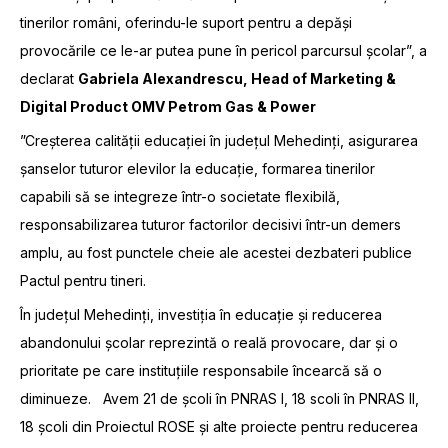
tinerilor români, oferindu-le suport pentru a depăși
provocările ce le-ar putea pune în pericol parcursul școlar”, a
declarat
Gabriela Alexandrescu, Head of Marketing &
Digital Product OMV Petrom Gas & Power
”Creșterea calității educației în județul Mehedinți, asigurarea
șanselor tuturor elevilor la educație, formarea tinerilor
capabili să se integreze într-o societate flexibilă,
responsabilizarea tuturor factorilor decisivi într-un demers
amplu, au fost punctele cheie ale acestei dezbateri publice
Pactul pentru tineri.
În județul Mehedinți, investiția în educație și reducerea
abandonului școlar reprezintă o reală provocare, dar și o
prioritate pe care instituțiile responsabile încearcă să o
diminueze. Avem 21 de școli în PNRAS I, 18 scoli în PNRAS II,
18 școli din Proiectul ROSE și alte proiecte pentru reducerea