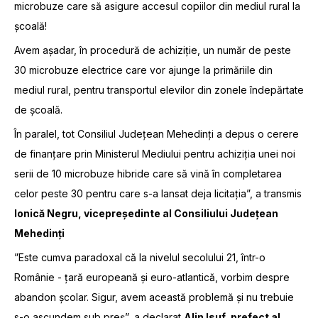
microbuze care să asigure accesul copiilor din mediul rural la
școală!
Avem așadar, în procedură de achiziție, un număr de peste
30 microbuze electrice care vor ajunge la primăriile din
mediul rural, pentru transportul elevilor din zonele îndepărtate
de școală.
În paralel, tot Consiliul Județean Mehedinți a depus o cerere
de finanțare prin Ministerul Mediului pentru achiziția unei noi
serii de 10 microbuze hibride care să vină în completarea
celor peste 30 pentru care s-a lansat deja licitația”, a transmis
Ionică Negru, vicepreședinte al Consiliului Județean
Mehedinți
”Este cumva paradoxal că la nivelul secolului 21, într-o
Românie - țară europeană și euro-atlantică, vorbim despre
abandon școlar. Sigur, avem această problemă și nu trebuie
s-o ascundem sub preș”, a declarat
Alin Isuf, prefect al