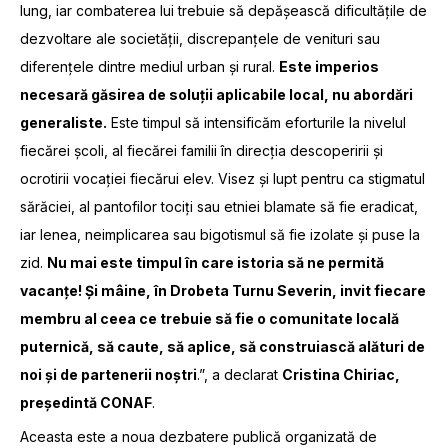
lung, iar combaterea lui trebuie să depășească dificultățile de
dezvoltare ale societății, discrepanțele de venituri sau
diferențele dintre mediul urban și rural.
Este imperios
necesară găsirea de soluții aplicabile local, nu abordări
generaliste.
Este timpul să intensificăm eforturile la nivelul
fiecărei școli, al fiecărei familii în direcția descoperirii și
ocrotirii vocației fiecărui elev. Visez și lupt pentru ca stigmatul
sărăciei, al pantofilor tociți sau etniei blamate să fie eradicat,
iar lenea, neimplicarea sau bigotismul să fie izolate și puse la
zid.
Nu mai este timpul în care istoria să ne permită
vacanțe! Și mâine, în Drobeta Turnu Severin, invit fiecare
membru al ceea ce trebuie să fie o comunitate locală
puternică, să caute, să aplice, să construiască alături de
noi și de partenerii noștri
.”, a declarat
Cristina Chiriac,
președintă CONAF
.
Aceasta este a noua dezbatere publică organizată de