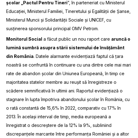
școlar „Pactul Pentru Tineri
”, în parteneriat cu Ministerul
Educației, Ministerul Familiei, Tineretului și Egalității de Șanse,
Ministerul Muncii și Solidarității Sociale și UNICEF, cu
susținerea sponsorului principal OMV Petrom.
Monitorul Social
a făcut public un nou raport care
aruncă o
lumină sumbră asupra stării sistemului de învățământ
din România
. Datele alarmante evidențiază faptul că țara
noastră se confruntă în continuare cu una dintre cele mai mari
rate de abandon școlar din Uniunea Europeană, în timp ce
majoritatea statelor membre au reușit să înregistreze o
scădere semnificativă în ultimii ani. Raportul evidențiază o
stagnare în lupta împotriva abandonului școlar în România, cu
o rată constantă de 15,6% în 2022, comparativ cu 17% în
2013. În același interval de timp, media europeană a
înregistrat o descreștere de la 12% la 9%, subliniind
discrepanțele marcante între performanța României și a altor