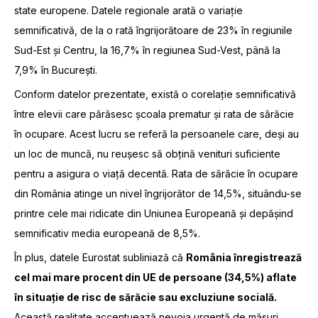
state europene. Datele regionale arată o variație
semnificativă, de la o rată îngrijorătoare de 23% în regiunile
Sud-Est și Centru, la 16,7% în regiunea Sud-Vest, până la
7,9% în București.
Conform datelor prezentate, există o corelație semnificativă
între elevii care părăsesc școala prematur și rata de sărăcie
în ocupare. Acest lucru se referă la persoanele care, deși au
un loc de muncă, nu reușesc să obțină venituri suficiente
pentru a asigura o viață decentă. Rata de sărăcie în ocupare
din România atinge un nivel îngrijorător de 14,5%, situându-se
printre cele mai ridicate din Uniunea Europeană și depășind
semnificativ media europeană de 8,5%.
În plus, datele Eurostat subliniază că
România înregistrează
cel mai mare procent din UE de persoane (34,5%) aflate
în situație de risc de sărăcie sau excluziune socială.
Această realitate accentuează nevoia urgentă de măsuri