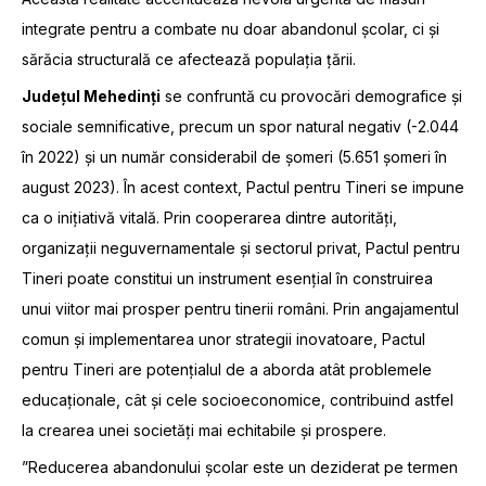
integrate pentru a combate nu doar abandonul școlar, ci și
sărăcia structurală ce afectează populația țării.
Județul Mehedinți
se confruntă cu provocări demografice și
sociale semnificative, precum un spor natural negativ (-2.044
în 2022) și un număr considerabil de șomeri (5.651 șomeri în
august 2023). În acest context, Pactul pentru Tineri se impune
ca o inițiativă vitală. Prin cooperarea dintre autorități,
organizații neguvernamentale și sectorul privat, Pactul pentru
Tineri poate constitui un instrument esențial în construirea
unui viitor mai prosper pentru tinerii români. Prin angajamentul
comun și implementarea unor strategii inovatoare, Pactul
pentru Tineri are potențialul de a aborda atât problemele
educaționale, cât și cele socioeconomice, contribuind astfel
la crearea unei societăți mai echitabile și prospere.
”Reducerea abandonului școlar este un deziderat pe termen